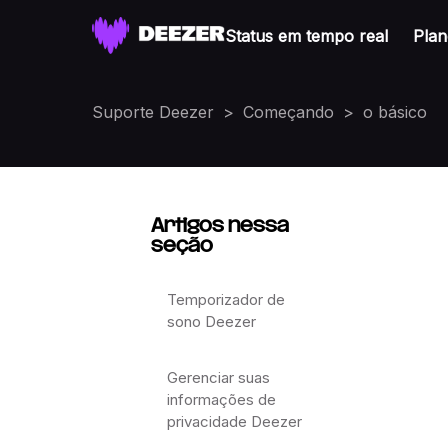
Status em tempo real
Plan
Suporte Deezer
Começando
o básico
Artigos nessa
seção
Temporizador de
sono Deezer
Gerenciar suas
informações de
privacidade Deezer