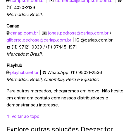
🌐
campsoft.com.br
| ✉️
comercial@campsoft.com.br
| ☎️
(11) 4020-2139
Mercados: Brasil.
Cariap
🌐
cariap.com.br
| ✉️
jonas.pedrosa@cariap.com.br
/
gilberto.pedrosa@cariap.com.br
| IG @cariap.com.br
☎️ (11) 97121-0339 / (11) 97445-1971
Mercados: Brasil.
Playhub
🌐
playhub.net.br
| ☎️ WhatsApp: (11) 95021-2536
Mercados: Brasil, Colômbia, Peru e Equador.
Para outros mercados, chegaremos em breve. Não hesite
em entrar em contato com nossos distribuidores e
demonstrar seu interesse.
↑ Voltar ao topo
Explore outras soluções Deezer for