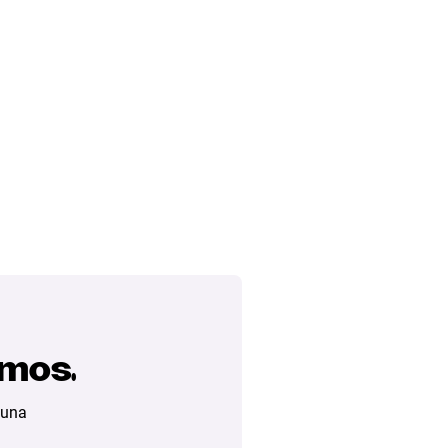
amos.
 una