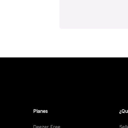
Planes
¿Qu
Deezer Free
Sell