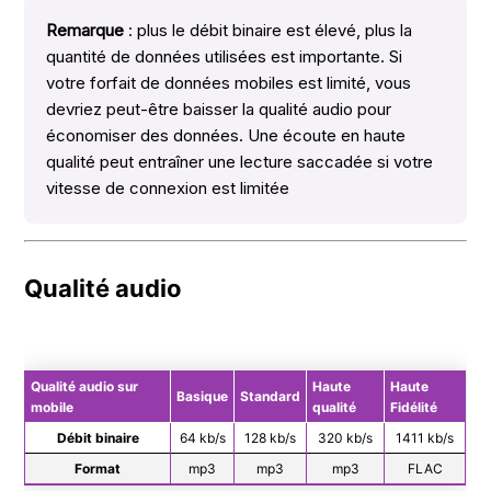
Remarque
: plus le débit binaire est élevé, plus la
quantité de données utilisées est importante. Si
votre forfait de données mobiles est limité, vous
devriez peut-être baisser la qualité audio pour
économiser des données. Une écoute en haute
qualité peut entraîner une lecture saccadée si votre
vitesse de connexion est limitée
Qualité audio
Qualité audio sur
Haute
Haute
Basique
Standard
mobile
qualité
Fidélité
Débit binaire
64 kb/s
128 kb/s
320 kb/s
1411 kb/s
Format
mp3
mp3
mp3
FLAC