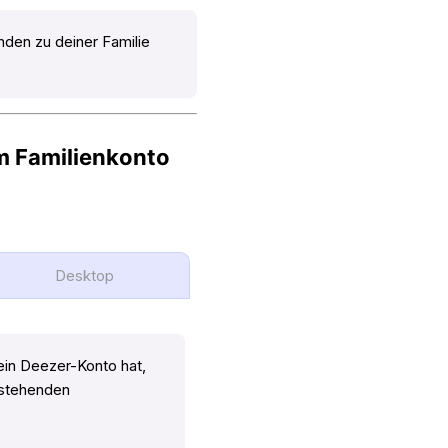
den zu deiner Familie
m Familienkonto
Desktop
 ein Deezer-Konto hat,
estehenden