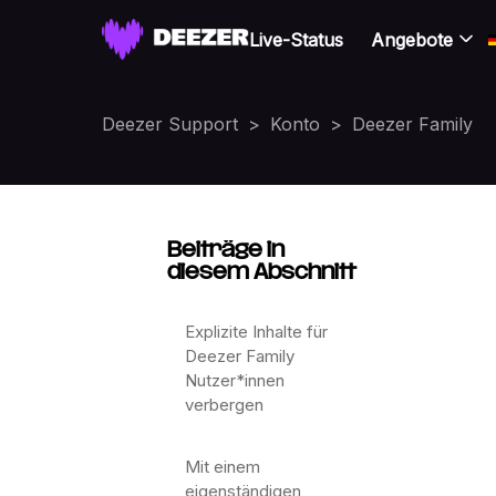
Live-Status
Angebote
Deezer Support
Konto
Deezer Family
Beiträge in
diesem Abschnitt
Explizite Inhalte für
Deezer Family
Nutzer*innen
verbergen
Mit einem
eigenständigen