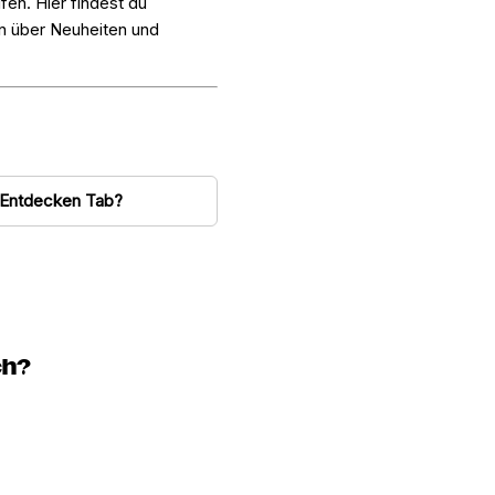
fen. Hier findest du
en über Neuheiten und
 Entdecken Tab?
ch?