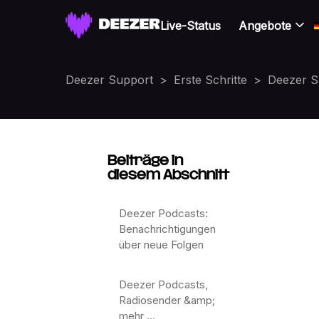
Live-Status
Angebote
Deezer Support
Erste Schritte
Deezer 
Beiträge in
diesem Abschnitt
Deezer Podcasts:
Benachrichtigungen
über neue Folgen
Deezer Podcasts,
Radiosender &amp;
mehr ...