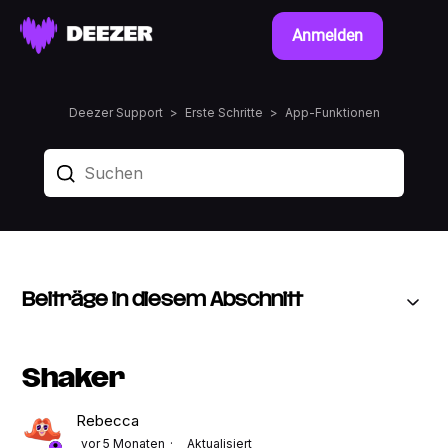
Anmelden
Deezer Support
Erste Schritte
App-Funktionen
Beiträge in diesem Abschnitt
Shaker
Rebecca
vor 5 Monaten
Aktualisiert