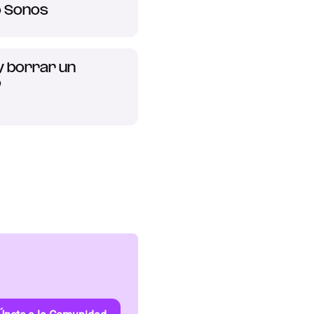
o Sonos
y borrar un
o