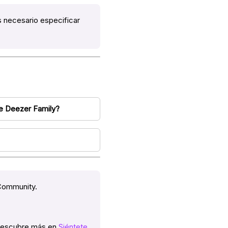
s necesario especificar
 Deezer Family?
 Community.
 Descubre más en
Siéntete