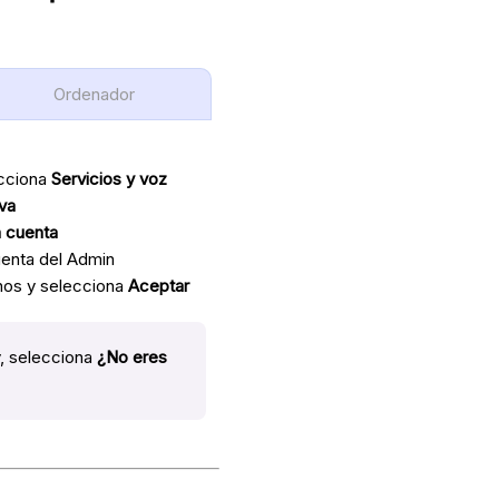
Ordenador
ecciona
Servicios y voz
va
a cuenta
uenta del Admin
onos y selecciona
Aceptar
y, selecciona
¿No eres