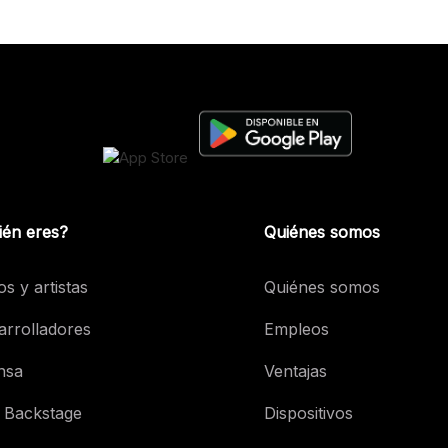
ién eres?
Quiénes somos
os y artistas
Quiénes somos
arrolladores
Empleos
nsa
Ventajas
 Backstage
Dispositivos