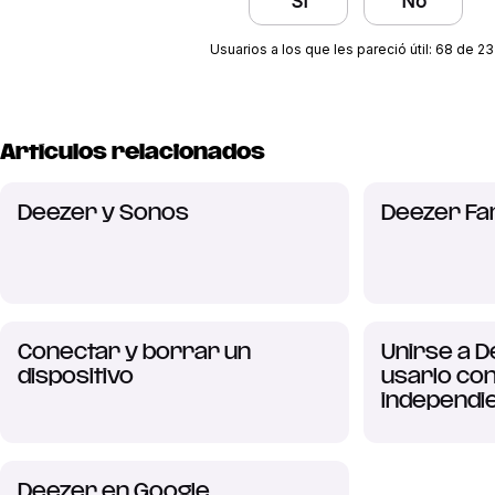
Sí
No
Usuarios a los que les pareció útil: 68 de 2
Artículos relacionados
Deezer y Sonos
Deezer Fa
Conectar y borrar un
Unirse a D
dispositivo
usarlo co
independi
Deezer en Google