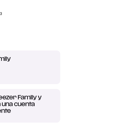
33
mily
eezer Family y
n una cuenta
ente