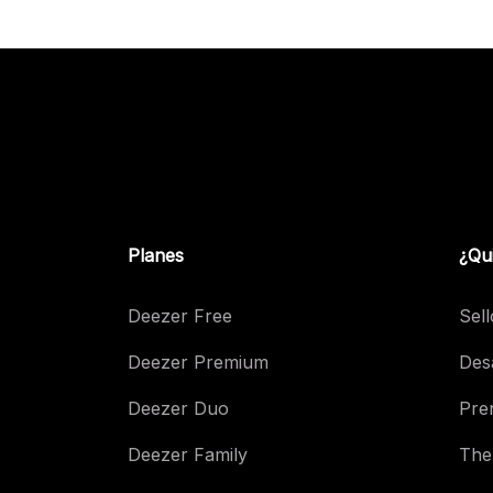
Planes
¿Qu
Deezer Free
Sell
Deezer Premium
Des
Deezer Duo
Pre
Deezer Family
The