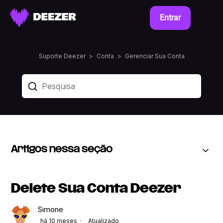
Entrar
Suporte Deezer
Conta
Gerenciar Sua Conta
Artigos nessa seção
Delete Sua Conta Deezer
Simone
há 10 meses
Atualizado