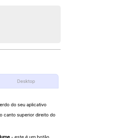
Desktop
erdo do seu aplicativo
o canto superior direito do
olume
- este é um botão