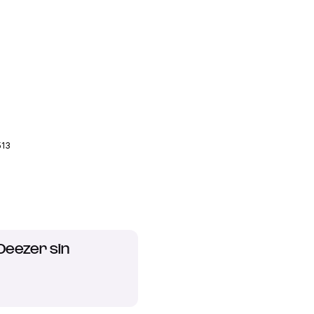
513
Deezer sin