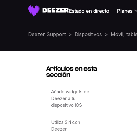
Estado en directo
Planes
Deezer Support
Dispositivos
Móvil, table
Artículos en esta
sección
Añade widgets de
Deezer a tu
dispositivo iOS
Utiliza Siri con
Deezer