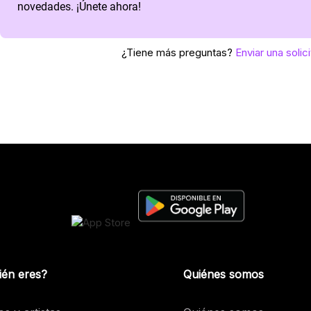
novedades. ¡Únete ahora!
¿Tiene más preguntas?
Enviar una solic
ién eres?
Quiénes somos