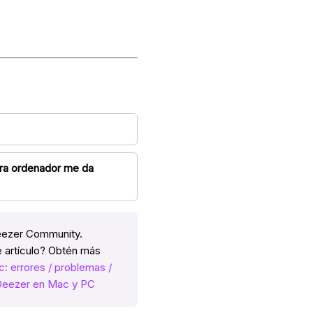
ara ordenador me da
Deezer Community.
 artículo? Obtén más
: errores / problemas /
e Deezer en Mac y PC