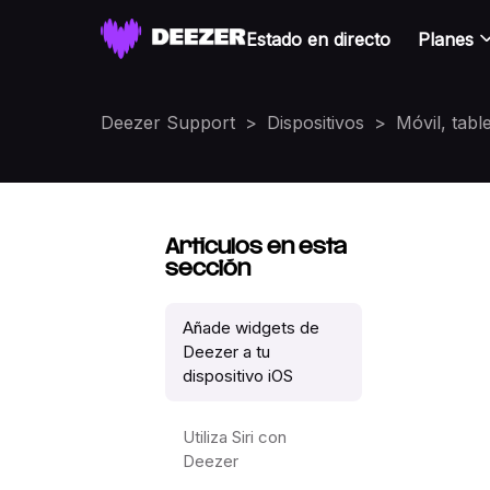
Estado en directo
Planes
Deezer Support
Dispositivos
Móvil, table
Artículos en esta
sección
Añade widgets de
Deezer a tu
dispositivo iOS
Utiliza Siri con
Deezer