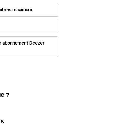
membres maximum
e un abonnement Deezer
le ?
910