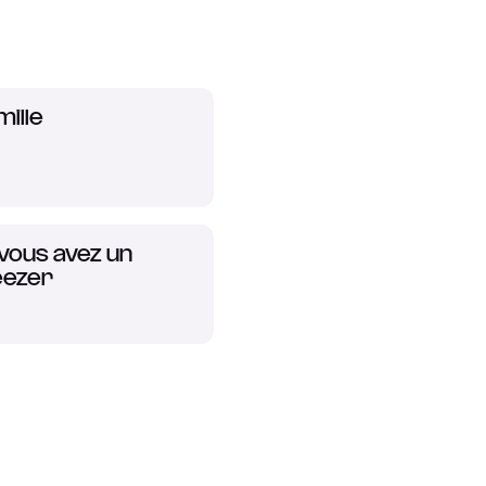
ille
 vous avez un
eezer