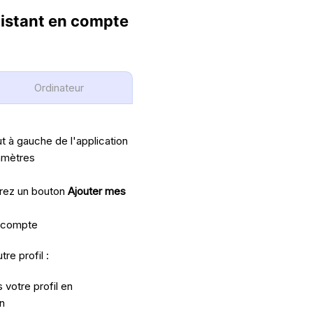
xistant en compte
Ordinateur
t à gauche de l'application
ramètres
rrez un bouton
Ajouter mes
e compte
re profil :
 votre profil en
n