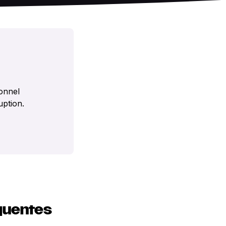
ionnel
uption.
équentes