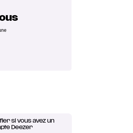
vous
une
fier si vous avez un
pte Deezer