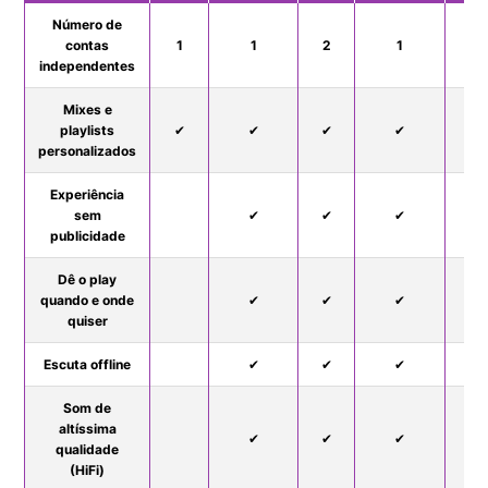
Número de
contas
1
1
2
1
6
independentes
Mixes e
playlists
✔
✔
✔
✔
personalizados
Experiência
sem
✔
✔
✔
publicidade
Dê o play
quando e onde
✔
✔
✔
quiser
Escuta offline
✔
✔
✔
Som de
altíssima
✔
✔
✔
qualidade
(HiFi)