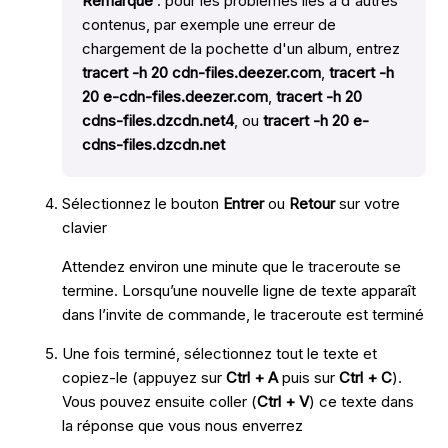
Remarque
: pour les problèmes liés à d'autres
contenus, par exemple une erreur de
chargement de la pochette d'un album, entrez
tracert -h 20 cdn-files.deezer.com
,
tracert -h
20 e-cdn-files.deezer.com
,
tracert -h 20
cdns-files.dzcdn.net4
, ou
tracert -h 20 e-
cdns-files.dzcdn.net
Sélectionnez le bouton
Entrer
ou
Retour
sur votre
clavier
Attendez environ une minute que le traceroute se
termine. Lorsqu’une nouvelle ligne de texte apparaît
dans l’invite de commande, le traceroute est terminé
Une fois terminé, sélectionnez tout le texte et
copiez-le (appuyez sur
Ctrl + A
puis sur
Ctrl + C
).
Vous pouvez ensuite coller (
Ctrl + V
) ce texte dans
la réponse que vous nous enverrez